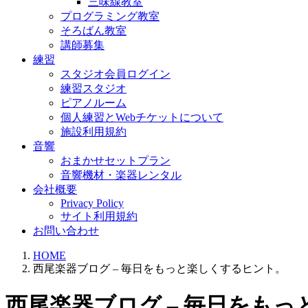
三味線教室
プログラミング教室
そろばん教室
講師募集
練習
スタジオ会員ログイン
練習スタジオ
ピアノルーム
個人練習とWebチケットについて
施設利用規約
音響
おまかせセットプラン
音響機材・楽器レンタル
会社概要
Privacy Policy
サイト利用規約
お問い合わせ
HOME
西尾楽器ブログ – 毎日をもっと楽しくするヒント。
西尾楽器ブログ – 毎日をも