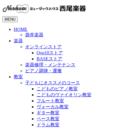
MENU
HOME
袋井楽器
楽器
オンラインストア
Qoo10ストア
BASEストア
楽器修理・メンテナンス
ピアノ調律・運搬
教室
子どもにオススメのコース
こどものピアノ教室
こどものヴァイオリン教室
フルート教室
ヴォーカル教室
ギター教室
ベース教室
ドラム教室