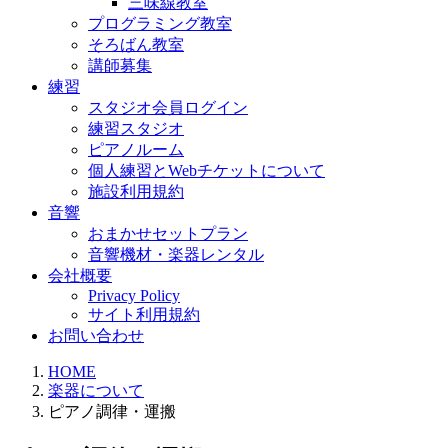
三味線教室
プログラミング教室
そろばん教室
講師募集
練習
スタジオ会員ログイン
練習スタジオ
ピアノルーム
個人練習とWebチケットについて
施設利用規約
音響
おまかせセットプラン
音響機材・楽器レンタル
会社概要
Privacy Policy
サイト利用規約
お問い合わせ
HOME
楽器について
ピアノ調律・運搬